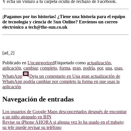
Y echa un vistazo a tu carpeta oculta de rechazo de Facebook.
¡Pagamos por tus historias! ¿Tiene una historia para el equipo
de tecnología y ciencia de Sun Online? Envíenos un correo
electrónico a
tech@the-sun.co.uk
[ad_2]
Publicado en
Uncategorized
Etiquetado como
actualización
,
aplicación
,
cambiar
,
completo
,
forma
,
gran
,
podría
,
por
,
una
,
usas
,
comment
WhatsApp
Deja un comentario
en Una gran actualización de
WhatsApp podría cambiar por completo la forma en que usas la
aplicación
Navegación de entradas
Los usuarios de Google Maps desconcertados después de encontrar
a un niño atrapado en BIN
Revise su iPhone AHORA si alguna vez lo ha usado en el trabajo;
su jefe puede revisar su teléfono