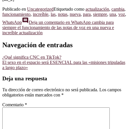
Publicado en
Uncategorized
Etiquetado como
actualización
,
cambia
,
funcionamiento
,
increíble
,
las
,
notas
,
nueva
,
para
,
siempre
,
una
,
voz
,
comment
WhatsApp
Deja un comentario
en WhatsApp cambia para
siempre el funcionamiento de las notas de voz en una nueva e
increíble actualización
Navegación de entradas
¿Qué significa CNC en TikTok?
El sexo en el espacio será ESENCIAL para las «misiones tripuladas
a largo plazo»
Deja una respuesta
Tu dirección de correo electrónico no será publicada.
Los campos
obligatorios están marcados con
*
Comentario
*